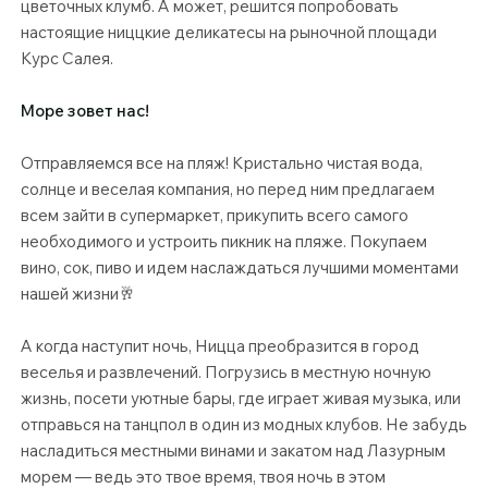
Γ
цветочных клумб. А может, решится попробовать
настоящие ниццкие деликатесы на рыночной площади
Курс Салея.
Море зовет нас!
Отправляемся все на пляж! Кристально чистая вода,
солнце и веселая компания, но перед ним предлагаем
всем зайти в супермаркет, прикупить всего самого
необходимого и устроить пикник на пляже. Покупаем
вино, сок, пиво и идем наслаждаться лучшими моментами
нашей жизни🥂
А когда наступит ночь, Ницца преобразится в город
веселья и развлечений. Погрузись в местную ночную
жизнь, посети уютные бары, где играет живая музыка, или
отправься на танцпол в один из модных клубов. Не забудь
насладиться местными винами и закатом над Лазурным
морем — ведь это твое время, твоя ночь в этом