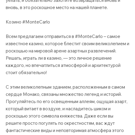
уехать, и обязательно захотите возвращаться вновь и
вновь, в это роскошное место на нашей планете.
Козино #MonteCarlo
Всем предлагаем отправиться в #MonteCarlo – самое
известное казино, которое блестит своим великолепием и
роскошью на мировой арене азартных развлечений.
Решать, играть ли в казино, — это личное решение
каждого, но впечатлиться атмосферой и архитектурой
стоит обязательно!
С этим великолепным зданием, расположенным в самом
сердце Монако, связаны множество легенд и историй.
Прогуляйтесь по его освещенным аллеям, ощущая азарт,
который витает в воздухе, и насладитесь шиком и
роскошью этого символа княжества. Даже если вы
решите просто погулять по окрестностям, вас ждут
фантастические виды и неповторимая атмосфера этого