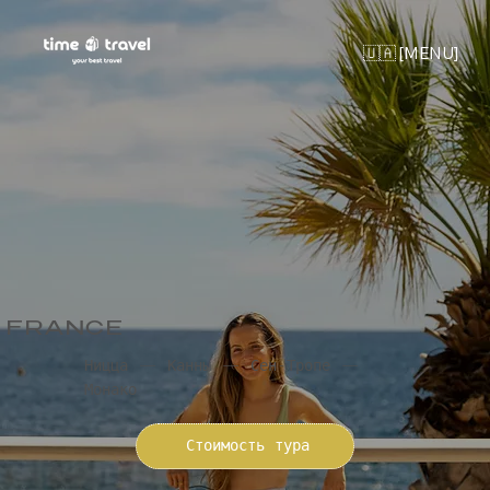
🇺🇦 [MENU]
FRANCE
Ницца — Канны — Сен-Тропе —
Монако
Стоимость тура