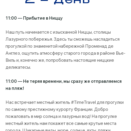
2 – День
11:00 — Прибытие в Ниццу
Наш путь начинается с изысканной Ниццы, столицы
Лазурного побережья. Здесь ты сможешь насладиться
прогулкой по знаменитой набережной Променад де
Англез, ощутить атмосферу старого города в районе Вье-
Виль и, конечно же, попробовать настоящие ниццкие
деликатесы.
11:00 — Не теряя времени, мы сразу же отправляемся
на пляж!
Нас встречает местный житель #TimeTravel для прогулки
по самому престижному курорту Франции. Добро
пожаловать в мир солнца и лазурных вод!​ На прогулке
местный житель нам покажет все самые крутые места
города. Шикарные виды, море, солнце, яхты, пляжи,