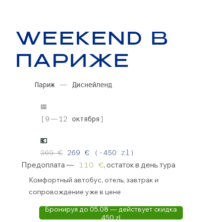
Γ
WEEKEND В
ПАРИЖЕ
Париж — Диснейленд
📅
[9—12 октября]
💶
369 €
269 € (-450 zl)
Предоплата —
, остаток в день тура
110 €
Комфортный автобус, отель, завтрак и
сопровождение уже в
цене
Бронируя до 05.08 — действует скидка
450 zl