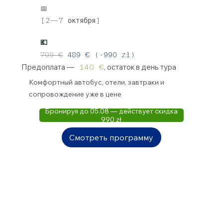
📅
[2—7 октября]
💶
709 €
489 € (-990 zł)
Предоплата —
, остаток в день тура
140 €
Комфортный автобус, отели, завтраки и
сопровождение уже в
цене
Бронируя до 05.08 — действует скидка
990 zł
Смотреть программу