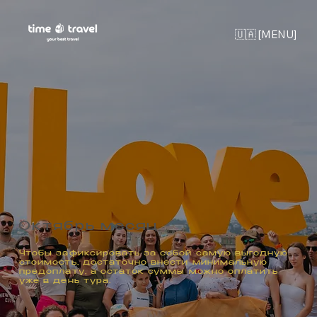
🇺🇦 [MENU]
Октябрь месяц
Чтобы зафиксировать за собой самую выгодную
стоимость, достаточно внести минимальную
предоплату, а остаток суммы можно оплатить
уже в день тура.