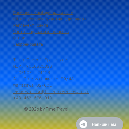
Политика конфидициальности
Общие условия участия (договор)
Регламент сайта
Часто задаваемые вопросы
О нас
Забронировать
Time Travel Sp. z o.o.
NIP: 7010826828
LICENCE: 24128
Al. Jerozolimskie 89/43
Warszawa,02-001
reservation@timetravel-eu.com
+48 453 526 010
© 2026 by Time Travel
Напиши нам