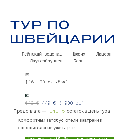
ТУР ПО
ШВЕЙЦАРИИ
Рейнский водопад — Цюрих — Люцерн
— Лаутербруннен — Берн
📅
[16—20 октября]
💶
649 €
449 € (-900 zl)
Предоплата —
, остаток в день тура
140 €
Комфортный автобус, отели, завтраки и
сопровождение уже в
цене
Бронируя до 05.08 — действует скидка