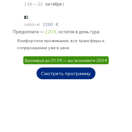
[16—23 октября]
💶
1490 €
1290 €
Предоплата —
220 €
, остаток в день тура
Комфортное проживание, все трансферы и
сопрвождение уже в цене
Бронируя до 01.09 — вы экономите 200 €
Смотреть программу