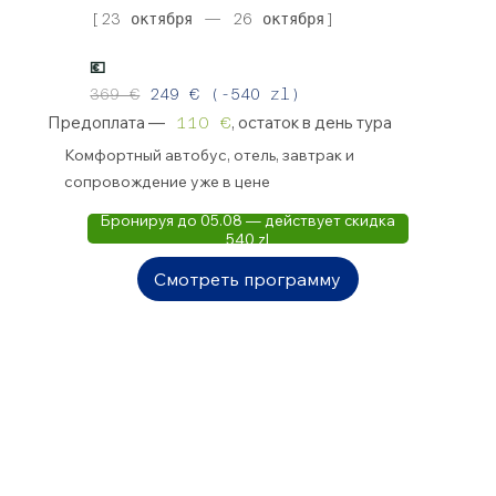
[23 октября — 26 октября]
💶
369 €
249 € (-540 zl)
Предоплата —
, остаток в день тура
110 €
Комфортный автобус, отель, завтрак и
сопровождение уже в
цене
Бронируя до 05.08 — действует скидка
540 zl
Смотреть программу