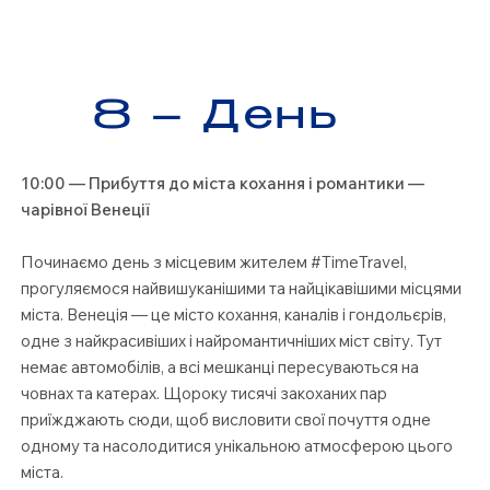
8 – День
10:00 — Прибуття до міста кохання і романтики —
чарівної Венеції
Починаємо день з місцевим жителем #TimeTravel,
прогуляємося найвишуканішими та найцікавішими місцями
міста. Венеція — це місто кохання, каналів і гондольєрів,
одне з найкрасивіших і найромантичніших міст світу. Тут
немає автомобілів, а всі мешканці пересуваються на
човнах та катерах. Щороку тисячі закоханих пар
приїжджають сюди, щоб висловити свої почуття одне
одному та насолодитися унікальною атмосферою цього
міста.