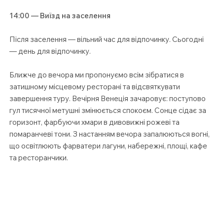
14:00 — Виїзд на заселення
Після заселення — вільний час для відпочинку. Сьогодні
— день для відпочинку.
Ближче до вечора ми пропонуємо всім зібратися в
затишному місцевому ресторані та відсвяткувати
завершення туру. Вечірня Венеція зачаровує: поступово
гул тисячної метушні змінюється спокоєм. Сонце сідає за
горизонт, фарбуючи хмари в дивовижні рожеві та
помаранчеві тони. З настанням вечора запалюються вогні,
що освітлюють фарватери лагуни, набережні, площі, кафе
та ресторанчики.