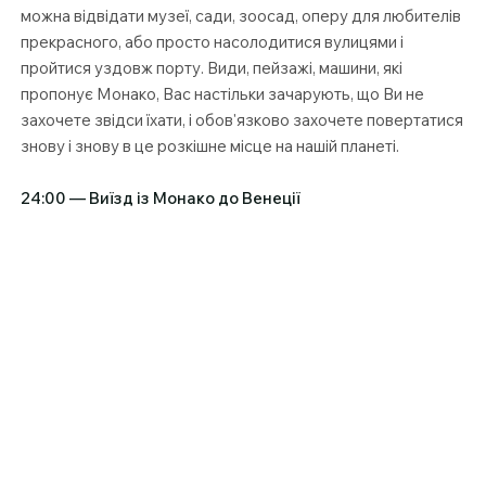
можна відвідати музеї, сади, зоосад, оперу для любителів
прекрасного, або просто насолодитися вулицями і
пройтися уздовж порту. Види, пейзажі, машини, які
пропонує Монако, Вас настільки зачарують, що Ви не
захочете звідси їхати, і обов'язково захочете повертатися
знову і знову в це розкішне місце на нашій планеті.
24:00 — Виїзд із Монако до Венеції