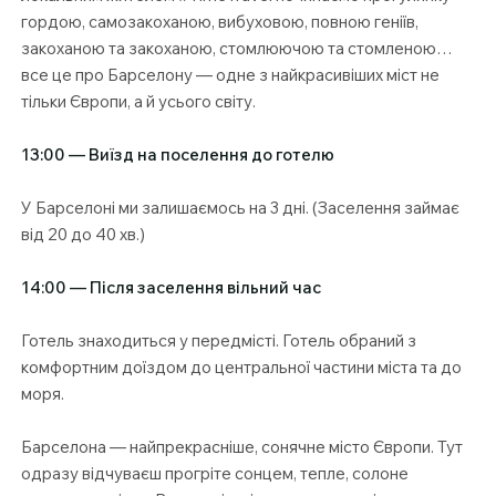
гордою, самозакоханою, вибуховою, повною геніїв,
закоханою та закоханою, стомлюючою та стомленою…
все це про Барселону — одне з найкрасивіших міст не
тільки Європи, а й усього світу.
13:00 — Виїзд на поселення до готелю
У Барселоні ми залишаємось на 3 дні. (Заселення займає
від 20 до 40 хв.)
14:00 — Після заселення вільний час
Готель знаходиться у передмісті. Готель обраний з
комфортним доїздом до центральної частини міста та до
моря.
Барселона — найпрекрасніше, сонячне місто Європи. Тут
одразу відчуваєш прогріте сонцем, тепле, солоне