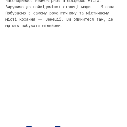
насолодимося неймовірною атмосферою міста.
Вирушимо до найвідомішої столиці моди — Мілана.
Побуваємо в самому романтичному та містичному
місті кохання — Венеції. Ви опинитеся там, де
мріють побувати мільйони.