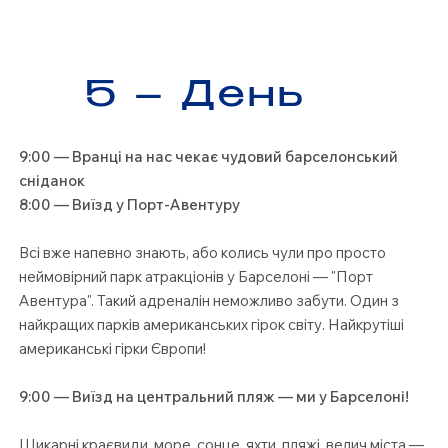
5 – День
9:00 — Вранці на нас чекає чудовий барселонський
сніданок
8:00 — Виїзд у Порт-Авентуру
Всі вже напевно знають, або колись чули про просто
неймовірний парк атракціонів у Барселоні — "Порт
Авентура". Такий адреналін неможливо забути. Один з
найкращих парків американських гірок світу. Найкрутіші
американські гірки Європи!
9:00 — Виїзд на центральний пляж — ми у Барселоні!
Шикарні краєвиди, море, сонце, яхти, пляжі, велич міста —