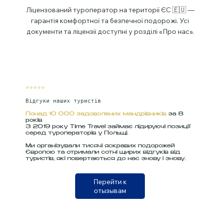
Ліцензований туроператор на території ЄС 🇪🇺 —
гарантія комфортної та безпечної подорожі. Усі
документи та ліцензії доступні у розділі «Про нас».
⭐⭐⭐⭐⭐
Відгуки наших туристів
Понад 10 000 задоволених мандрівників
за 8
років
З 2019 року Time Travel займає лідируючі позиції
серед туроператорів у Польщі.
Ми організували тисячі яскравих подорожей
Європою та отримали сотні щирих відгуків від
туристів, які повертаються до нас знову і знову.
Перейти к
отызывам