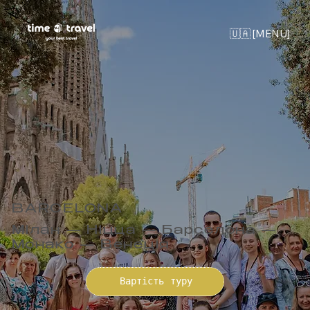
🇺🇦 [MENU]
BARCELONA
Мілан — Ніцца — Барселона —
Монако — Венеція
Вартість туру