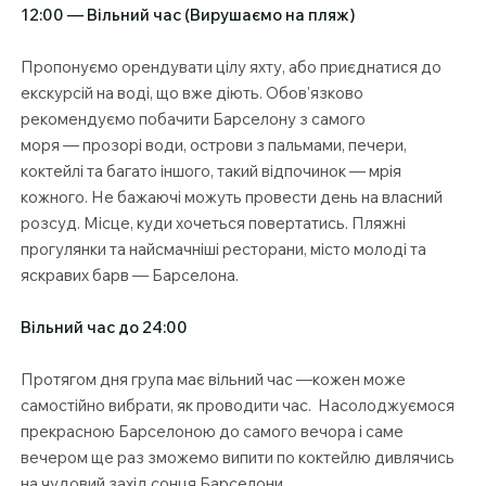
12:00 — Вільний час (Вирушаємо на пляж)
Пропонуємо орендувати цілу яхту, або приєднатися до
екскурсій на воді, що вже діють. Обов'язково
рекомендуємо побачити Барселону з самого
моря — прозорі води, острови з пальмами, печери,
коктейлі та багато іншого, такий відпочинок — мрія
кожного. Не бажаючі можуть провести день на власний
розсуд. Місце, куди хочеться повертатись. Пляжні
прогулянки та найсмачніші ресторани, місто молоді та
яскравих барв — Барселона.
Вільний час до 24:00
Протягом дня група має вільний час —кожен може
самостійно вибрати, як проводити час. Насолоджуємося
прекрасною Барселоною до самого вечора і саме
вечером ще раз зможемо випити по коктейлю дивлячись
на чудовий захід сонця Барселони.