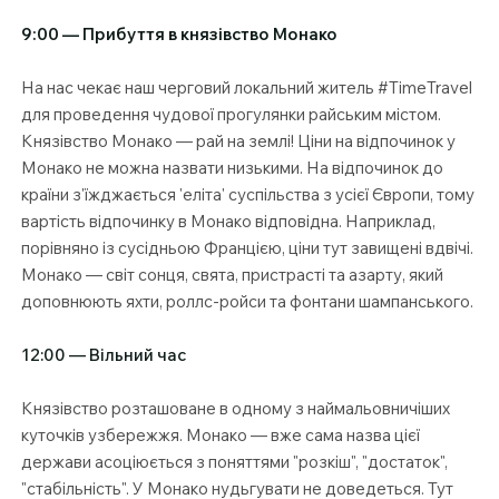
9:00 — Прибуття в князівство Монако
На нас чекає наш черговий локальний житель #TimeTravel
для проведення чудової прогулянки райським містом.
Князівство Монако — рай на землі! Ціни на відпочинок у
Монако не можна назвати низькими. На відпочинок до
країни з'їжджається 'еліта' суспільства з усієї Європи, тому
вартість відпочинку в Монако відповідна. Наприклад,
порівняно із сусідньою Францією, ціни тут завищені вдвічі.
Монако — світ сонця, свята, пристрасті та азарту, який
доповнюють яхти, роллс-ройси та фонтани шампанського.
12:00 — Вільний час
Князівство розташоване в одному з наймальовничіших
куточків узбережжя. Монако — вже сама назва цієї
держави асоціюється з поняттями "розкіш", "достаток",
"стабільність". У Монако нудьгувати не доведеться. Тут