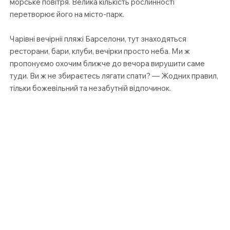
морське повітря. Велика кількість рослинності
перетворює його на місто-парк.
Чарівні вечірніі пляжі Барселони, тут знаходяться
ресторани, бари, клуби, вечірки просто неба. Ми ж
пропонуємо охочим ближче до вечора вирушити саме
туди. Ви ж не збираєтесь лягати спати? — Жодних правил,
тільки божевільний та незабутній відпочинок.