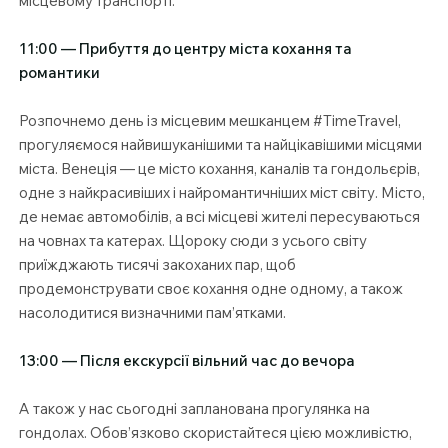
місцевому транспорті.
11:00 — Прибуття до центру міста кохання та
романтики
Розпочнемо день із місцевим мешканцем #TimeTravel,
прогуляємося найвишуканішими та найцікавішими місцями
міста. Венеція — це місто кохання, каналів та гондольєрів,
одне з найкрасивіших і найромантичніших міст світу. Місто,
де немає автомобілів, а всі місцеві жителі пересуваються
на човнах та катерах. Щороку сюди з усього світу
приїжджають тисячі закоханих пар, щоб
продемонструвати своє кохання одне одному, а також
насолодитися визначними пам’ятками.
13:00 — Після екскурсії вільний час до вечора
А також у нас сьогодні запланована прогулянка на
гондолах. Обов’язково скористайтеся цією можливістю,