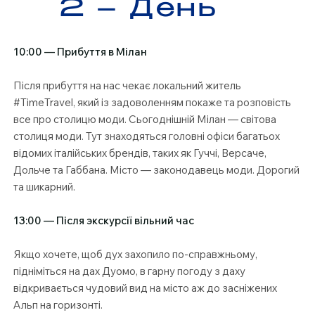
2 – День
10:00 — Прибуття в Мілан
Після прибуття на нас чекає локальний житель
#TimeTravel, який із задоволенням покаже та розповість
все про столицю моди. Сьогоднішній Мілан — світова
столиця моди. Тут знаходяться головні офіси багатьох
відомих італійських брендів, таких як Гуччі, Версаче,
Дольче та Габбана. Місто — законодавець моди. Дорогий
та шикарний.
13:00 — Після экскурсії вільний час
Якщо хочете, щоб дух захопило по-справжньому,
підніміться на дах Дуомо, в гарну погоду з даху
відкривається чудовий вид на місто аж до засніжених
Альп на горизонті.