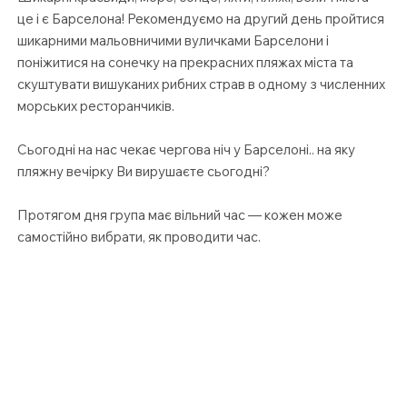
це і є Барселона! Рекомендуємо на другий день пройтися
шикарними мальовничими вуличками Барселони і
поніжитися на сонечку на прекрасних пляжах міста та
скуштувати вишуканих рибних страв в одному з численних
морських ресторанчиків.
Сьогодні на нас чекає чергова ніч у Барселоні.. на яку
пляжну вечірку Ви вирушаєте сьогодні?
Протягом дня група має вільний час — кожен може
самостійно вибрати, як проводити час.