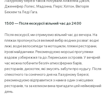
Лазурному березі також побували Анжеліна Джолі,
Дженніфер Лопес, Мадонна, Періс Хілтон, Вікторія
Бекхем та Леді Гага.
15:00 — Після екскурсії вільний час до 24:00
Після екскурсії, ми отримуємо вільний час до вечора. На
пляжах пропонується великий вибір водних розваг: водні
лижі, водні велосипеди та мотоцикли, пляжні ресторани,
ігрові майданчики. Рекомендуємо морські прогулянки
вздовж узбережжя та до Леринських островів. У вечірній
час можна побачити безліч атмосферних барів,
ресторанів, дискотек, які змусять забути про нудьгу. Після
спекотного та сонячного дня на Лазурному Березі,
рекомендуємо відправитися з нами в один з місцевих
ресторанів, та за келихом вина пригадати цей неймовірний
день.