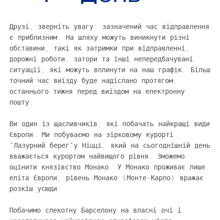
Друзі, зверніть увагу: зазначений час відправлення
є приблизним. На шляху можуть виникнути різні
обставини, такі як затримки при відправленні,
дорожні роботи, затори та інші непередбачувані
ситуації, які можуть вплинути на наш графік. Більш
точний час виїзду буде надіслано протягом
останнього тижня перед виїздом на електронну
пошту.
Ви один із щасливчиків, які побачать найкращі види
Європи. Ми побуваємо на зірковому курорті
"Лазурний берег"у Ніцці, який на сьогоднішній день
вважається курортом найвищого рівня. Зможемо
оцінити князівство Монако. У Монако проживає лише
еліта Європи, рівень Монако (Монте-Карло) вражає
розкіш усюди.
Побачимо спекотну Барселону на власні очі і