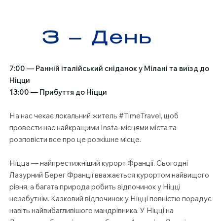
Γ
3 – День
7:00 — Ранній італійський сніданок у Мілані та виїзд до
Ніцци
13:00 — Прибуття до Ніцци
На нас чекає локальний житель #TimeTravel, щоб
провести нас найкращими Instа-місцями міста та
розповісти все про це розкішне місце.
Ніцца — найпрестижніший курорт Франції. Сьогодні
Лазурний Берег Франції вважається курортом найвищого
рівня, а багата природа робить відпочинок у Ніцці
незабутнім. Казковий відпочинок у Ніцці повністю порадує
навіть найвибагливішого мандрівника. У Ніцці на