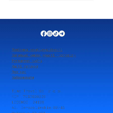
Політика конфіденційності
Загальні умови участі (договір)
Регламент сайту
Часті питання
Про нас
Забронювати
Time Travel Sp. z o.o.
NIP: 7010826828
LICENCE: 24128
Al. Jerozolimskie 89/43