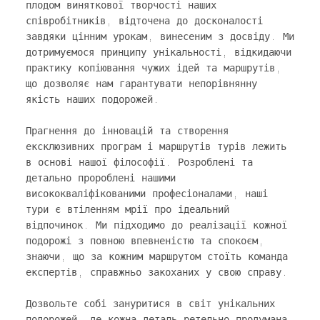
плодом виняткової творчості наших
співробітників, відточена до досконалості
завдяки цінним урокам, винесеним з досвіду. Ми
дотримуємося принципу унікальності, відкидаючи
практику копіювання чужих ідей та маршрутів,
що дозволяє нам гарантувати непорівнянну
якість наших подорожей.
Прагнення до інновацій та створення
ексклюзивних програм і маршрутів турів лежить
в основі нашої філософії. Розроблені та
детально пророблені нашими
висококваліфікованими професіоналами, наші
тури є втіленням мрії про ідеальний
відпочинок. Ми підходимо до реалізації кожної
подорожі з повною впевненістю та спокоєм,
знаючи, що за кожним маршрутом стоїть команда
THIS IS TIME TRAVEL         NUMBER ONE IN POLAND         ABO
експертів, справжньо закоханих у свою справу.
Дозвольте собі зануритися в світ унікальних
подорожей, де кожна деталь ретельно продумана