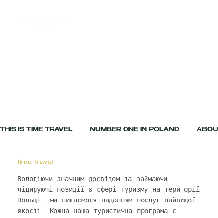
🇺🇦 [MENU]
THIS IS TIME TRAVEL         NUMBER ONE IN POLAND         ABOUT 
time travel
Володіючи значним досвідом та займаючи
лідируючі позиції в сфері туризму на території
Польщі, ми пишаємося наданням послуг найвищої
якості. Кожна наша туристична програма є