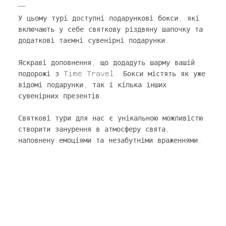
Подарункові бокси
У цьому турі доступні подарункові бокси, які
включають у себе святкову різдвяну шапочку та
додаткові таємні сувенірні подарунки.
Яскраві доповнення, що додадуть шарму вашій
подорожі з Time Travel. Бокси містять як уже
відомі подарунки, так і кілька інших
сувенірних презентів.
Святкові тури для нас є унікальною можливістю
створити занурення в атмосферу свята,
наповнену емоціями та незабутніми враженнями.