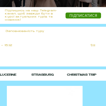
Підпишись на наш Telegram-
канал, щоб завжди бути в
ПІДПИСАТИСЯ
курсі актуальних турів та
новинок!
Заповнюваність туру
 – 15.12
🎅🏼
LUCERNE                STRASBURG              CHRISTMAS TRIP          