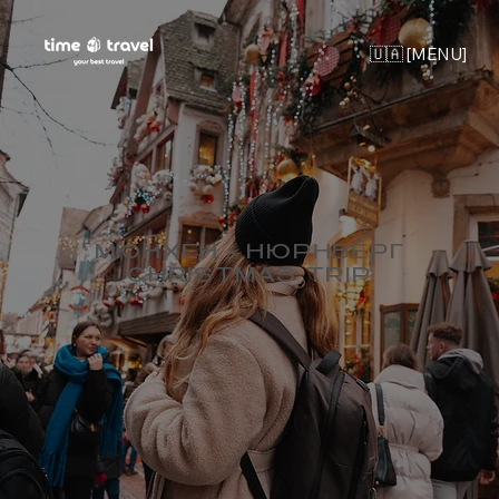
🇺🇦 [MENU]
МЮНХЕН - НЮРНБЕРГ
CHRISTMAS TRIP