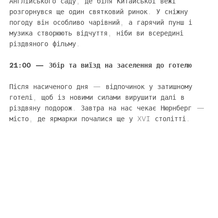
Γ
Англійського саду, де біля Китайської вежі
розгорнувся ще один святковий ринок. У сніжну
погоду він особливо чарівний, а гарячий пунш і
музика створюють відчуття, ніби ви всередині
різдвяного фільму.
21:00 — Збір та виїзд на заселення до готелю
Після насиченого дня — відпочинок у затишному
готелі, щоб із новими силами вирушити далі в
різдвяну подорож. Завтра на нас чекає Нюрнберг —
місто, де ярмарки почалися ще у XVI столітті.