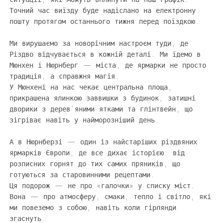
Точний час виїзду буде надіслано на електронну
пошту протягом останнього тижня перед поїздкою.
Ми вирушаємо за новорічним настроєм туди, де
Різдво відчувається в кожній деталі. Ми їдемо в
Мюнхен і Нюрнберг — міста, де ярмарки не просто
традиція, а справжня магія.
У Мюнхені на нас чекає центральна площа,
прикрашена ялинкою заввишки з будинок, затишні
дворики з дерев’яними ятками та глінтвейн, що
зігріває навіть у найморозніший день.
А в Нюрнберзі — один із найстаріших різдвяних
ярмарків Європи, де все дихає історією: від
розписних горнят до тих самих пряників, що
готуються за старовинними рецептами.
Ця подорож — не про «галочки» у списку міст.
Вона — про атмосферу, смаки, тепло і світло, які
ми повеземо з собою, навіть коли гірлянди
згаснуть.