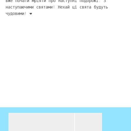
вже почати мріяти про наступні подорожі. З
наступаючими святами! Нехай ці свята будуть
чудовими! ❤️