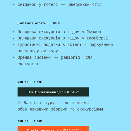
Сніданок у готелі — шведський стіл
Додаткові оплати — 65 €
Оглядова екскурсія з гідом у Мюнхені
Оглядова екскурсія з гідом у Нюрнберзі
Туристичні податки в готелі / паркування
за маршрутом туру
Оренда системи — радіогід (для
екскурсії)
790
zł +
€ 195
При бронюванні до 15.10.2025
✨ Вартість туру - вже з усіма
обов'язковими зборами та екскурсіями
890
zł +
€ 195
При бронюванні від 15.10.2025