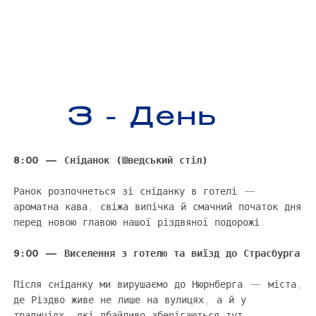
3 - День
8:00 — Сніданок (Шведський стіл)
Ранок розпочнеться зі сніданку в готелі —
ароматна кава, свіжа випічка й смачний початок дня
перед новою главою нашої різдвяної подорожі.
9:00 — Виселення з готелю та виїзд до Страсбурга
Після сніданку ми вирушаємо до Нюрнберга — міста,
де Різдво живе не лише на вулицях, а й у
традиціях, які дбайливо зберігаються тут