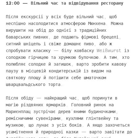
12:00 — Вільний час та відвідування ресторану
Після екскурсії у всіх буде вільний час, щоб
неспішно насолодитися атмосферою Мюнхена. Можна
вирушити на обід до однієї з традиційних
баварських пивних, де подають фірмові брецелі,
ситний шніцель і свіже домашнє пиво, або ж
спробувати класику — білу ковбаску Weißwurst із
солодкою гірчицею та хрумкою булочкою. А тим, хто
полюбляє солодке й затишок, варто зробити кавову
паузу в місцевій кондитерській із видом на
святкову площу й потішити себе шматочком
шварцвальдського торта.
Після обіду — найкращий час, щоб поринути в
магію різдвяних ярмарків. Головний ринок на
Мариєнплац зустрічає дерев’яними будиночками,
ремісничими сувенірами, кухлями глінтвейну та
музикою, що лунає з усіх боків. А якщо захочеться
усамітнення й природної казки — варто завітати до