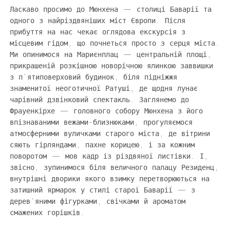
Ласкаво просимо до Мюнхена — столиці Баварії та
одного з найріздвяніших міст Європи. Після
прибуття на нас чекає оглядова екскурсія з
місцевим гідом, що почнеться просто з серця міста.
Ми опинимося на Мариєнплац — центральній площі,
прикрашеній розкішною новорічною ялинкою заввишки
з п’ятиповерховий будинок, біля підніжжя
знаменитої неоготичної Ратуші, де щодня лунає
чарівний дзвінковий спектакль. Заглянемо до
Фрауенкірхе — головного собору Мюнхена з його
впізнаваними вежами-близнюками, прогуляємося
атмосферними вуличками старого міста, де вітрини
сяють гірляндами, пахне корицею, і за кожним
поворотом — мов кадр із різдвяної листівки. І,
звісно, зупинимося біля величного палацу Резиденц,
внутрішні дворики якого взимку перетворюються на
затишний ярмарок у стилі старої Баварії — з
дерев’яними фігурками, свічками й ароматом
смажених горішків.