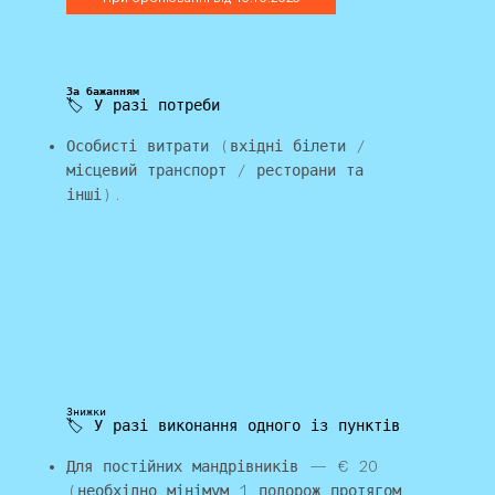
За бажанням
🏷️ У разі потреби
Особисті витрати (вхідні білети /
місцевий транспорт / ресторани та
інші).
Знижки
🏷️ У разі виконання одного із пунктів
Для постійних мандрівників — € 20
(необхідно мінімум 1 подорож протягом