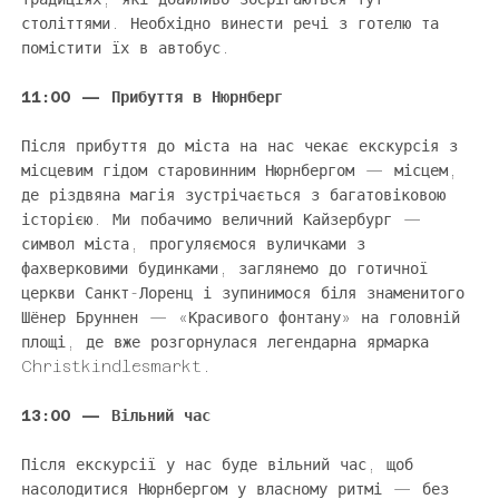
століттями. Необхідно винести речі з готелю та
помістити їх в автобус.
11:00 — Прибуття в Нюрнберг
Після прибуття до міста на нас чекає екскурсія з
місцевим гідом старовинним Нюрнбергом — місцем,
де різдвяна магія зустрічається з багатовіковою
історією. Ми побачимо величний Кайзербург —
символ міста, прогуляємося вуличками з
фахверковими будинками, заглянемо до готичної
церкви Санкт-Лоренц і зупинимося біля знаменитого
Шёнер Бруннен — «Красивого фонтану» на головній
площі, де вже розгорнулася легендарна ярмарка
Christkindlesmarkt.
13:00 — Вільний час
Після екскурсії у нас буде вільний час, щоб
насолодитися Нюрнбергом у власному ритмі — без