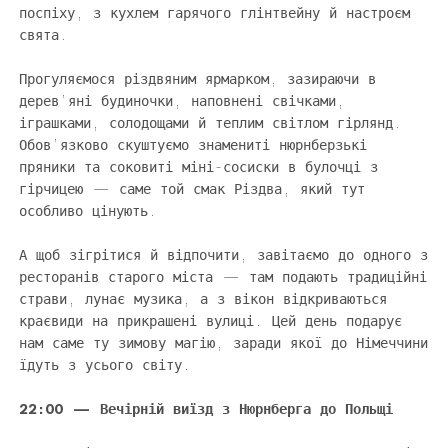
поспіху, з кухлем гарячого глінтвейну й настроєм
свята.
Прогуляємося різдвяним ярмарком, зазираючи в
дерев’яні будиночки, наповнені свічками,
іграшками, солодощами й теплим світлом гірлянд.
Обов’язково скуштуємо знамениті нюрнберзькі
пряники та соковиті міні-сосиски в булочці з
гірчицею — саме той смак Різдва, який тут
особливо цінують.
А щоб зігрітися й відпочити, завітаємо до одного з
ресторанів старого міста — там подають традиційні
страви, лунає музика, а з вікон відкриваються
краєвиди на прикрашені вулиці. Цей день подарує
нам саме ту зимову магію, заради якої до Німеччини
їдуть з усього світу.
22:00 — Вечірній виїзд з Нюрнберга до Польщі